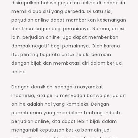
disimpulkan bahwa perjudian online di Indonesia
memiliki dua sisi yang berbeda. Di satu sisi,
perjudian online dapat memberikan kesenangan
dan keuntungan bagi pemainnya. Namun, di sisi
lain, perjudian online juga dapat memberikan
dampak negatif bagi pemainnya. Oleh karena
itu, penting bagi kita untuk selalu bermain
dengan bijak dan membatasi diri dalam berjudi
online.
Dengan demikian, sebagai masyarakat
Indonesia, kita perlu menyadari bahwa perjudian
online adalah hal yang kompleks. Dengan
pemahaman yang mendalam tentang industri
perjudian online, kita dapat lebih bijak dalam
mengambil keputusan ketika bermain judi