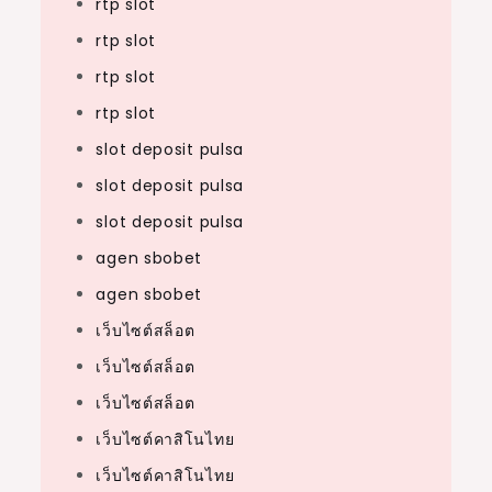
rtp slot
rtp slot
rtp slot
rtp slot
slot deposit pulsa
slot deposit pulsa
slot deposit pulsa
agen sbobet
agen sbobet
เว็บไซต์สล็อต
เว็บไซต์สล็อต
เว็บไซต์สล็อต
เว็บไซต์คาสิโนไทย
เว็บไซต์คาสิโนไทย