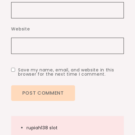
Website
Save my name, email, and website in this
browser for the next time I comment.
⁠rupiah138 slot