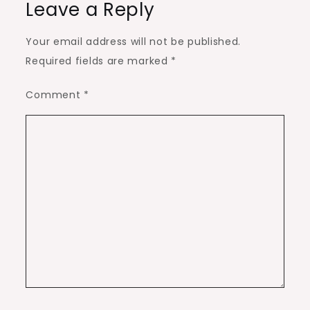
Leave a Reply
Your email address will not be published.
Required fields are marked
*
Comment
*