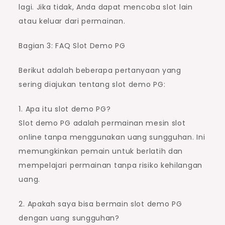
lagi. Jika tidak, Anda dapat mencoba slot lain
atau keluar dari permainan.
Bagian 3: FAQ Slot Demo PG
Berikut adalah beberapa pertanyaan yang
sering diajukan tentang slot demo PG:
1. Apa itu slot demo PG?
Slot demo PG adalah permainan mesin slot
online tanpa menggunakan uang sungguhan. Ini
memungkinkan pemain untuk berlatih dan
mempelajari permainan tanpa risiko kehilangan
uang.
2. Apakah saya bisa bermain slot demo PG
dengan uang sungguhan?